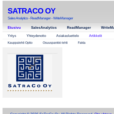
SATRACO OY
Sales Analytics - ReadManager - WriteManager
Etusivu
SalesAnalytics
ReadManager
WriteM
Yritys
Yhteydenotto
Asiakasluettelo
Artikkelit
Kauppalehti Optio
Osuuspankki-lehti
Fakta